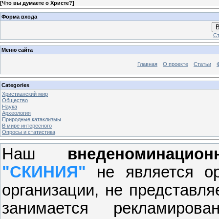
[
Что вы думаете о Христе?
]
Форма входа
В
Ст
Меню сайта
Главная
О проекте
Статьи
Categories
Христианский мир
Общество
Наука
Археология
Природные катаклизмы
В мире интересного
Опросы и статистика
Наш
внеденоминацио
"СКИНИЯ"
не является ор
организации, не представля
занимается рекламиров