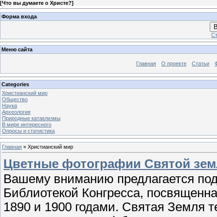
[
Что вы думаете о Христе?
]
Форма входа
В
Ст
Меню сайта
Главная
О проекте
Статьи
Categories
Христианский мир
Общество
Наука
Археология
Природные катаклизмы
В мире интересного
Опросы и статистика
Главная
»
Христианский мир
Цветные фотографии Святой земл
Вашему вниманию предлагается под
Библиотекой Конгресса, посвященн
1890 и 1900 годами. Святая Земля 