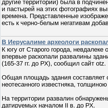
другие территории) была в подчине
и пастырей на этих фотографиях выг
времена. Представленные изображе
есть к черно-белым негативам доба
В Иерусалиме археологи раскопа
К югу от Старого города, невдалеке 
впервые раскопали развалины здан
(165-37 гг. до РХ), сообщил сайт otz.
Общая площадь здания составляет ок
неотесанного известняка, толщиною 
На территории развалин обнаружены
датируемых началом II в. до РХ.