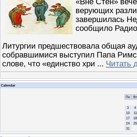
«Вне Стен» вече
верующих разли
завершилась Нед
сообщило Радио
Литургии предшествовала общая ауд
собравшимися выступил Папа Римск
слове, что «единство хри
...
Читать 
Calendar
Пн
Вт
3
4
10
11
17
18
24
25
31