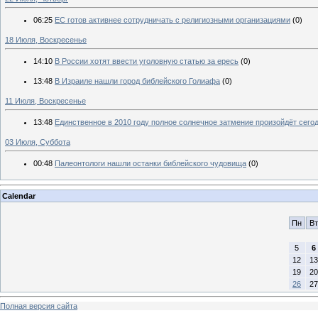
06:25
ЕС готов активнее сотрудничать с религиозными организациями
(0)
18 Июля, Воскресенье
14:10
В России хотят ввести уголовную статью за ересь
(0)
13:48
В Израиле нашли город библейского Голиафа
(0)
11 Июля, Воскресенье
13:48
Единственное в 2010 году полное солнечное затмение произойдёт сего
03 Июля, Суббота
00:48
Палеонтологи нашли останки библейского чудовища
(0)
Calendar
Пн
Вт
5
6
12
13
19
20
26
27
Полная версия сайта