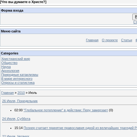
[
Что вы думаете о Христе?
]
Форма входа
В
Ст
Меню сайта
Главная
О проекте
Статьи
Categories
Христианский мир
Общество
Наука
Археология
Природные катаклизмы
В мире интересного
Опросы и статистика
Главная
»
2010
»
Июль
26 Июля, Понедельник
02:00
"Глобальное потепление" в действии: Перу замерзает
(0)
24 Июля, Суббота
15:14
Познер считает принятие православия одной из величайших трагедий 
22 Июля, Четверг