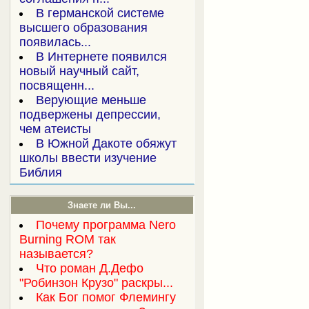
В германской системе
высшего образования
появилась...
В Интернете появился
новый научный сайт,
посвященн...
Верующие меньше
подвержены депрессии,
чем атеисты
В Южной Дакоте обяжут
школы ввести изучение
Библия
Знаете ли Вы...
Почему программа Nero
Burning ROM так
называется?
Что роман Д.Дефо
"Робинзон Крузо" раскры...
Как Бог помог Флемингу