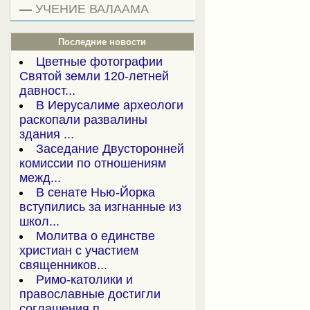
—
УЧЕНИЕ ВАЛААМА
Последние новости
Цветные фотографии
Святой земли 120-летней
давност...
В Иерусалиме археологи
раскопали развалины
здания ...
Заседание Двусторонней
комиссии по отношениям
межд...
В сенате Нью-Йорка
вступились за изгнанные из
школ...
Молитва о единстве
христиан с участием
священников...
Римо-католики и
православные достигли
соглашения п...