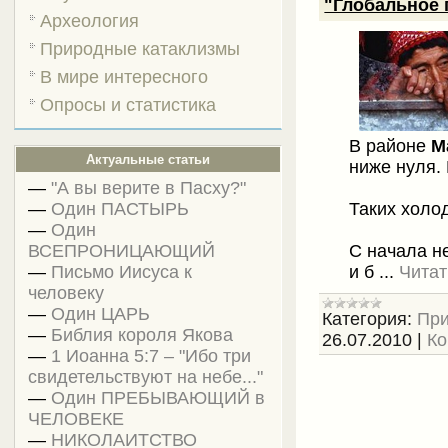
"Глобальное 
Археология
Природные катаклизмы
В мире интересного
Опросы и статистика
В районе
М
Актуальные статьи
ниже нуля.
—
"А вы верите в Пасху?"
—
Один ПАСТЫРЬ
Таких холо
—
Один
ВСЕПРОНИЦАЮЩИЙ
С начала н
—
Письмо Иисуса к
и б
...
Читат
человеку
—
Один ЦАРЬ
Категория:
При
—
Библия короля Якова
26.07.2010
|
Ко
—
1 Иоанна 5:7 – "Ибо три
свидетельствуют на небе..."
—
Один ПРЕБЫВАЮЩИЙ в
ЧЕЛОВЕКЕ
—
НИКОЛАИТСТВО