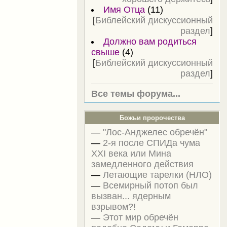
Имя Отца
(11)
[
Библейский дискуссионный
раздел
]
Должно вам родиться
свыше
(4)
[
Библейский дискуссионный
раздел
]
Все темы форума...
Божьи пророчества
—
"Лос-Анджелес обречён"
—
2-я после СПИДа чума
XXI века или Мина
замедленного действия
—
Летающие тарелки (НЛО)
—
Всемирный потоп был
вызван... ядерным
взрывом?!
—
Этот мир обречён