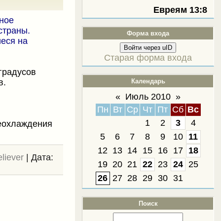
Евреям 13:8
ное
страны.
Форма входа
еся на
Войти через uID
Старая форма входа
градусов
в.
Календарь
«
Июль 2010
»
Пн
Вт
Ср
Чт
Пт
Сб
Вс
1
2
3
4
реохлаждения
5
6
7
8
9
10
11
12
13
14
15
16
17
18
eliever
|
Дата:
19
20
21
22
23
24
25
26
27
28
29
30
31
Поиск