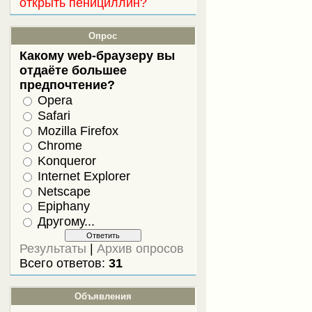
открыть пенициллин?
Опрос
Какому web-браузеру вы
отдаёте большее
предпочтение?
Opera
Safari
Mozilla Firefox
Chrome
Konqueror
Internet Explorer
Netscape
Epiphany
Другому...
Результаты
|
Архив опросов
Всего ответов:
31
Объявления