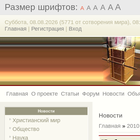
Размер шрифтов:
A
A
A
A
A
A
Суббота, 08.08.2026 (5771 от сотворения мира), 08
Главная
|
Регистрация
|
Вход
Главная
О проекте
Статьи
Форум
Новости
Объ
Новости
Новости
Христианский мир
Главная
»
2010
Общество
Наука