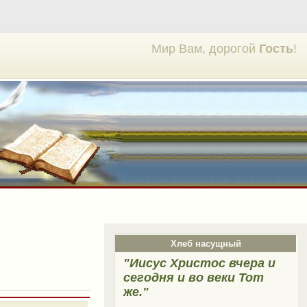
Мир Вам, дорогой
Гость
!
Хлеб насущный
"Иисус Христос вчера и
сегодня и во веки Тот
же."