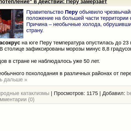
потепление" в действии: Перу замерзает
Правительство
Перу
объявило чрезвычай
положение на большей части территории 
Причина – необычные холода, обрушивши
страну.
асокрус
на юге Перу температура опустилась до 23 
 В столице зафиксированы морозы минус 8,8 градусо
дов в стране не наблюдалось уже 50 лет.
еобычного похолодания в различных районах от пе
ь дальше »
родные катаклизмы
|
Просмотров:
1175
|
Добавил:
b
мментарии (0)