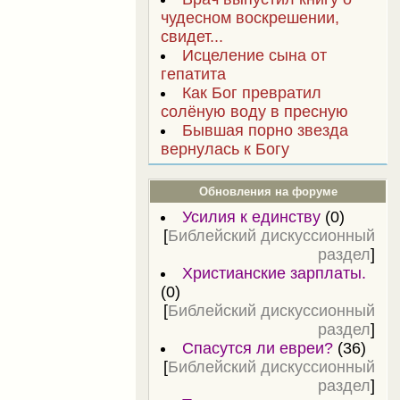
чудесном воскрешении,
свидет...
Исцеление сына от
гепатита
Как Бог превратил
солёную воду в пресную
Бывшая порно звезда
вернулась к Богу
Обновления на форуме
Усилия к единству
(0)
[
Библейский дискуссионный
раздел
]
Христианские зарплаты.
(0)
[
Библейский дискуссионный
раздел
]
Спасутся ли евреи?
(36)
[
Библейский дискуссионный
раздел
]