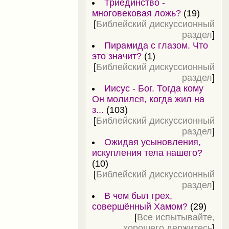
Триединство -
многовековая ложь?
(19)
[
Библейский дискуссионный
раздел
]
Пирамида с глазом. Что
это значит?
(1)
[
Библейский дискуссионный
раздел
]
Иисус - Бог. Тогда кому
Он молился, когда жил на
з...
(103)
[
Библейский дискуссионный
раздел
]
Ожидая усыновления,
искупления тела нашего?
(10)
[
Библейский дискуссионный
раздел
]
В чем был грех,
совершённый Хамом?
(29)
[
Все испытывайте,
хорошего держитесь
]