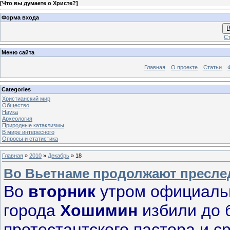
[
Что вы думаете о Христе?
]
Форма входа
В
Ст
Меню сайта
Главная
О проекте
Статьи
Categories
Христианский мир
Общество
Наука
Археология
Природные катаклизмы
В мире интересного
Опросы и статистика
Главная
»
2010
»
Декабрь
»
18
Во Вьетнаме продолжают пресле
Во
вторник
утром официаль
города
Хошимин
избили до 
протестантского пастора и с