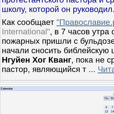
школу, которой он руководил
Как сообщает
"Православие.
International"
, в 7 часов утра
пожарных пришли с бульдоз
начали сносить библейскую ш
Нгуйен Хог Кванг
, пока не 
пастор, являющийся т
...
Чит
Calendar
Пн
Вт
6
7
13
14