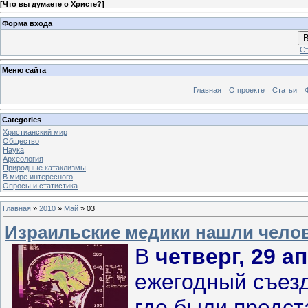
[
Что вы думаете о Христе?
]
Форма входа
В
Ст
Меню сайта
Главная
О проекте
Статьи
Categories
Христианский мир
Общество
Наука
Археология
Природные катаклизмы
В мире интересного
Опросы и статистика
Главная
»
2010
»
Май
»
03
Израильские медики нашли чело
В
четверг, 29 а
ежегодный съез
где были предс