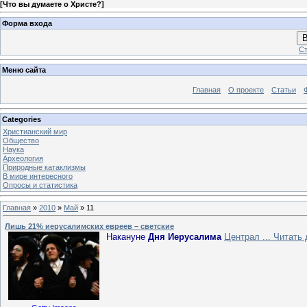
[
Что вы думаете о Христе?
]
Форма входа
В
Ст
Меню сайта
Главная
О проекте
Статьи
Categories
Христианский мир
Общество
Наука
Археология
Природные катаклизмы
В мире интересного
Опросы и статистика
Главная
»
2010
»
Май
»
11
Лишь 21% иерусалимских евреев – светские
Накануне
Дня Иерусалима
Централ
...
Читать 