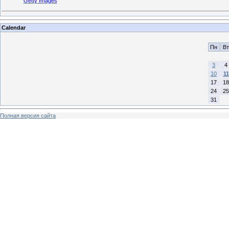
Getty Images
Calendar
Пн
Вт
3
4
10
11
17
18
24
25
31
Полная версия сайта